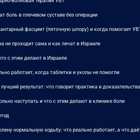
дарно-волновая терапия УВТ
чат боль в плечевом суставе без операции
плантарный фасциит (пяточную шпору) и когда помогает УВ
а не проходит сама и как лечат в Израиле
что с этим делают в Израиле
ельно работает, когда таблетки и уколы не помогли
 лучший результат: что говорит практика и доказательств
ольно наступать и что с этим делают в клинике боли
етод
олену нормальную ходьбу: что реально работает, а что даё