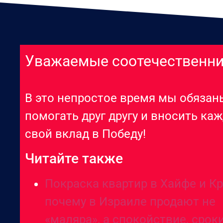
Уважаемые соотечественни
В это непростое время мы обязан
помогать друг другу и вносить ка
свой вклад в Победу!
Читайте также
Покраска квартир в Хайфе и Кр
почему в Израиле продают не
«маляра», а спокойствие, срок