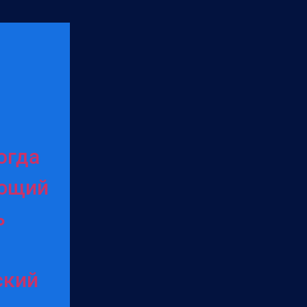
огда
еющий
ь
ский