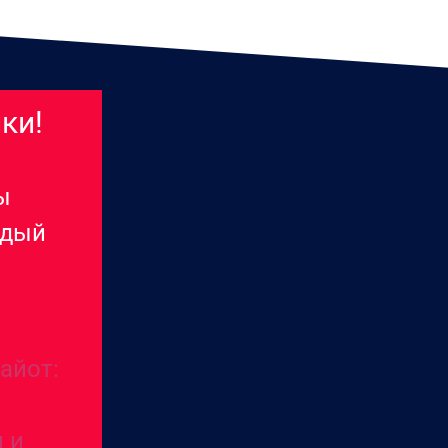
ки!
ы
ждый
айот:
и и