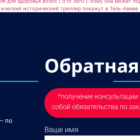
PRP (ПРП) терапия в Хайфе, Крайот и Север Из
отический исторический триллер покажут в Тель-Авиве 
Обратная
*получение консультации 
собой обязательства по зак
— по
Ваше имя