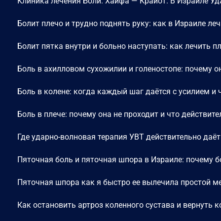
Клиника лечения Боли. Хайфа — Крайот. В Израиле У
Болит плечо и трудно поднять руку: как в Израиле ле
Болит пятка внутри и больно наступать: как лечить 
Боль в ахилловом сухожилии и голеностопе: почему он
Боль в колене: когда каждый шаг даётся с усилием и 
Боль в плече: почему она не проходит и что действит
Где ударно-волновая терапия УВТ действительно даёт
Пяточная боль и пяточная шпора в Израиле: почему б
Пяточная шпора как я быстро ее вылечила простой м
Как остановить артроз коленного сустава и вернуть к