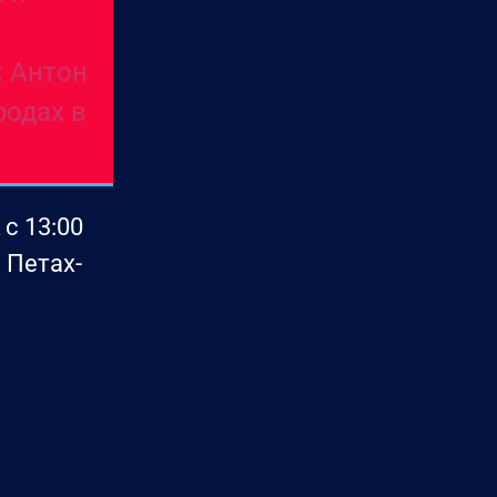
: Антон
родах в
с 13:00
 Петах-