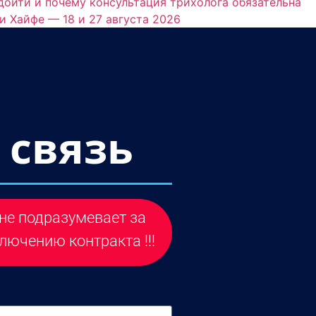
раиля для здоровья волос ( טיפול פרפ ): кому она может подойти и почему консультация трихолога обязательна
и Хайфе — 18 и 27 августа 2026
 связь
не подразумевает за
лючению контракта !!!