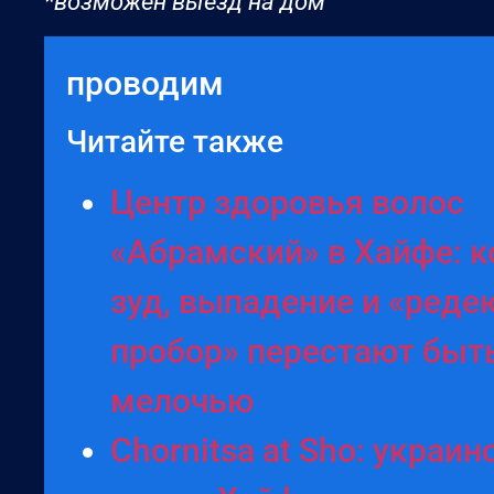
*возможен выезд на дом
проводим
Читайте также
Центр здоровья волос
«Абрaмский» в Хайфе: к
зуд, выпадение и «ред
пробор» перестают быт
мелочью
Chornitsa at Sho: украин