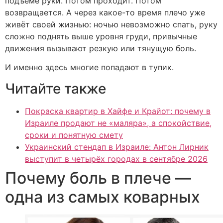
подъёме руки. Потом проходит. Потом
возвращается. А через какое-то время плечо уже
живёт своей жизнью: ночью невозможно спать, руку
сложно поднять выше уровня груди, привычные
движения вызывают резкую или тянущую боль.
И именно здесь многие попадают в тупик.
Читайте также
Покраска квартир в Хайфе и Крайот: почему в
Израиле продают не «маляра», а спокойствие,
сроки и понятную смету
Украинский стендап в Израиле: Антон Лирник
выступит в четырёх городах в сентябре 2026
Почему боль в плече —
одна из самых коварных