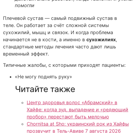
помогли
Плечевой сустав — самый подвижный сустав в
теле. Он работает за счёт сложной системы
сухожилий, мышц и связок. И когда проблема
начинается не в кости, а именно в
сухожилиях
,
стандартные методы лечения часто дают лишь
временный эффект.
Типичные жалобы, с которыми приходят пациенты:
«Не могу поднять руку»
Читайте также
Центр здоровья волос «Абрaмский» в
Хайфе: когда зуд, выпадение и «редеющий
пробор» перестают быть мелочью
Chornitsa at Sho: украинский рок из Хайфы
прозвучит в Тель-Авиве 7 августа 2026