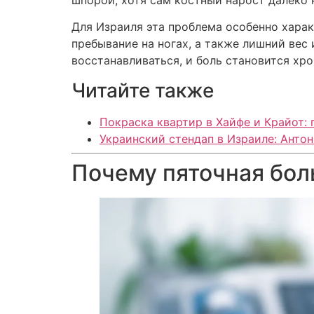
шпорой, хотя сам костный нарост далеко 
Для Израиля эта проблема особенно харак
пребывание на ногах, а также лишний вес 
восстанавливаться, и боль становится хр
Читайте также
Покраска квартир в Хайфе и Крайот: 
Украинский стендап в Израиле: Антон
Почему пяточная бол