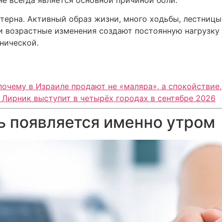
не всегда является основной причиной боли.
терна. Активный образ жизни, много ходьбы, лестницы
и возрастные изменения создают постоянную нагрузку н
онической.
почему в Израиле продают не «маляра», а спокойствие
 Лирник выступит в четырёх городах в сентябре 2026
ь появляется именно утром