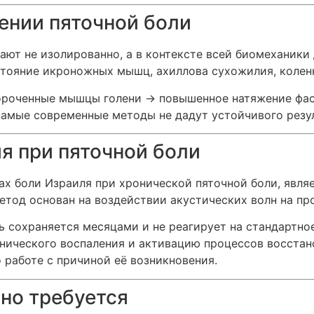
чении пяточной боли
ают не изолированно, а в контексте всей биомеханики
остояние икроножных мышц, ахиллова сухожилия, колен
короченные мышцы голени → повышенное натяжение фас
самые современные методы не дадут устойчивого резул
я при пяточной боли
х боли Израиля при хронической пяточной боли, являе
Метод основан на воздействии акустических волн на пр
ль сохраняется месяцами и не реагирует на стандартно
ического воспаления и активацию процессов восстано
о работе с причиной её возникновения.
но требуется