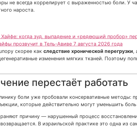
ры не всегда коррелирует с выраженностью боли. У час
тного нароста.
 Хайфе: когда зуд, выпадение и «редеющий пробор» п
Хайфы прозвучит в Тель-Авиве 7 августа 2026 года
шпору скорее как
следствие хронической перегрузки
,
дегенеративные изменения мягких тканей. Поэтому поп
ечение перестаёт работать
линику боли уже пробовали консервативные методы: п
нъекции, которые действительно могут уменьшить боль
траняют причину — нарушенный процесс восстановлени
 возвращается. В израильской практике это одна из с