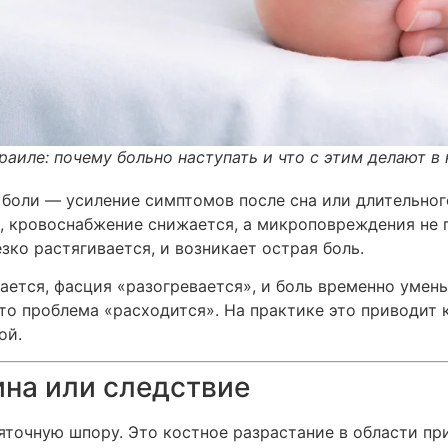
раиле: почему больно наступать и что с этим делают в
боли — усиление симптомов после сна или длительного
, кровоснабжение снижается, а микроповреждения не 
езко растягивается, и возникает острая боль.
ется, фасция «разогревается», и боль временно умен
что проблема «расходится». На практике это приводит 
ой.
на или следствие
пяточную шпору. Это костное разрастание в области пр