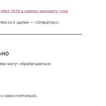
тября 2026 в рамках мирового тура
kk.co.il (далее — «Оператор»).
ьно
язи могут обрабатываться:
о самостоятельно).