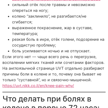
сильный отёк после травмы и невозможно
опереться на ногу;
колено “заклинило”, не разгибается/не
сгибается;
выраженное покраснение, жар в суставе,
температура;
резкая боль в икре, отёк голени, подозрение на
сосудистую проблему;
боль усиливается ночью и не отпускает.
Если этого нет — чаще всего речь о перегрузке,
воспалении мягких тканей или сочетании факторов.
На англоязычной странице UVT отдельно разбирают
причины боли в колене и то, почему она бывает не
только “суставной”, но и связочно-мышечной.
https://uvt.nikk.co.il/en/knee-pain-why/
Что делать при болях в
колене в первые 72 часа: