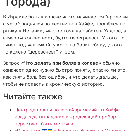
города)
В Израиле боль в колене часто начинается “вроде ни
с чего”: поднялся по лестнице в Хайфе, прошёлся по
рынку в Нетании, много стоял на работе в Хадере, а
вечером колено ноет, будто перегрелось. У кого-то
тянет под чашечкой, у кого-то болит сбоку, у кого-
то колено “деревенеет” утром.
Запрос
«Что делать при болях в колене»
обычно
означает одно: нужно быстро понять, опасно ли это,
как снять боль без ошибок, и что делать дальше,
чтобы не попасть в хроническую историю.
Читайте также
Центр здоровья волос «Абрaмский» в Хайфе:
когда зуд, выпадение и «редеющий пробор»
перестают быть мелочью
НАновости
– Новости Израиля и Украины