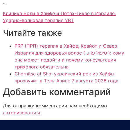
…
Клиника Боли в Хайфе и Петах-Тикве в Израиле.
Ударно-волновая терапия УВТ
Читайте также
PRP (ПРП) терапия в Хайфе, Крайот и Север
Израиля для здоровья волос ( טיפול פרפ ): кому
она может подойти и почему консультация
трихолога обязательна
Chornitsa at Sho: украинский рок из Хайфы
прозвучит в Тель-Авиве 7 августа 2026 года
Добавить комментарий
Для отправки комментария вам необходимо
авторизоваться
.