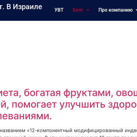
т. В Израиле
УВТ
Блог
Про компанию
ета, богатая фруктами, ово
й, помогает улучшить здоро
леваниями.
д названием «12-компонентный модифицированный индек