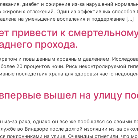
левания, диабет и ожирение из-за нарушений нормальн
ию жировых отложений. Один из эффективных способов
равлена на уменьшение воспаления и поддержание […]
ет привести к смертельном
аднего прохода.
 храпом и повышенным кровяным давлением. Исследов
 более 20 процентов ночи. Риск неконтролируемой гип
тивные последствия храпа для здоровья часто недооце
впервые вышел на улицу по
н из-за рака, однако он все же пообщался со своими 
 службе во Виндзоре после долгой изоляции из-за онко
я поклонниками на улице. Очевидцы отметили, что мо