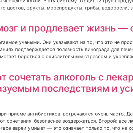
 японской кухни. В эту систему входит 12 групп продук
о цветов, фрукты, морепродукты, грибы, водоросли, зе
мозг и продлевает жизнь — 
гаемое учеными. Они указывают на то, что это не про
ваниях подтверждается полезность винограда для печен
могает бороться с окислительным стрессом и укрепля
т сочетать алкоголь с лека
азуемым последствиям и ус
 при приеме антибиотиков, встречаются очень часто. Д
т сочетания, безопаснее воздержаться. Второй: все лю
«все евреи умные» — это означает только то, что не х