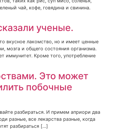
тов, таких как рис, суп мисо, соленья,
леный чай, кофе, говядина и свинина.
сказали ученые.
сто вкусное лакомство, но и имеет ценные
и, мозга и общего состояния организма.
ет иммунитет. Кроме того, употребление
рствами. Это может
илить побочные
авайте разбираться. И примем априори два
ди разные, все лекарства разные, когда
отят разбираться […]