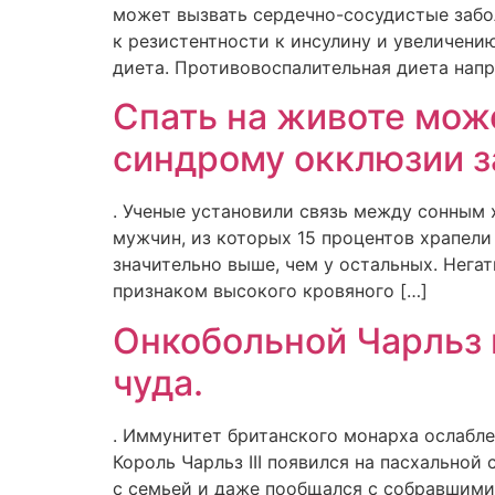
может вызвать сердечно-сосудистые забо
к резистентности к инсулину и увеличен
диета. Противовоспалительная диета нап
Спать на животе мож
синдрому окклюзии з
. Ученые установили связь между сонным
мужчин, из которых 15 процентов храпели
значительно выше, чем у остальных. Нега
признаком высокого кровяного […]
Онкобольной Чарльз 
чуда.
. Иммунитет британского монарха ослабле
Король Чарльз III появился на пасхальной
с семьей и даже пообщался с собравшимис