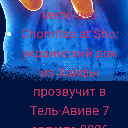
мелочью
Chornitsa at Sho:
украинский рок
из Хайфы
прозвучит в
Тель-Авиве 7