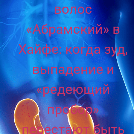
волос
«Абрaмский» в
Хайфе: когда зуд,
выпадение и
«редеющий
пробор»
перестают быть