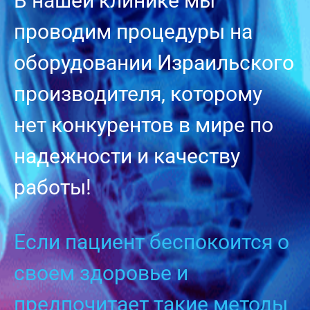
В нашей клинике мы
проводим процедуры на
оборудовании Израильского
производителя, которому
нет конкурентов в мире по
надежности и качеству
работы!
Если пациент беспокоится о
своем здоровье и
предпочитает такие методы