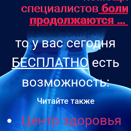
специалистов
боли
продолжаются …
то у вас сегодня
БЕСПЛАТНО
есть
возможность:
Читайте также
Центр здоровья