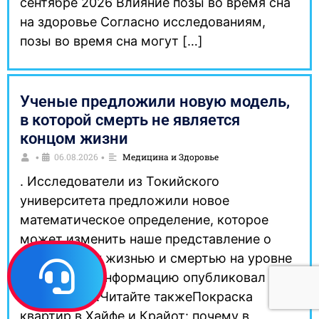
сентябре 2026 Влияние позы во время сна
на здоровье Согласно исследованиям,
позы во время сна могут […]
Ученые предложили новую модель,
в которой смерть не является
концом жизни
06.08.2026
Медицина и Здоровье
•
•
. Исследователи из Токийского
университета предложили новое
математическое определение, которое
может изменить наше представление о
грани между жизнью и смертью на уровне
клеток. Эту информацию опубликовал
SciTechDaily.Читайте такжеПокраска
квартир в Хайфе и Крайот: почему в